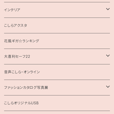
インテリア
クッション
こしらアクスタ
花風ギガ☆ランキング
大喜利セーフ22
お題回答Tシャツ
音声こしら・オンライン
ファッションカタログ写真展
展示用A4サイズ
こしらオリジナルUSB