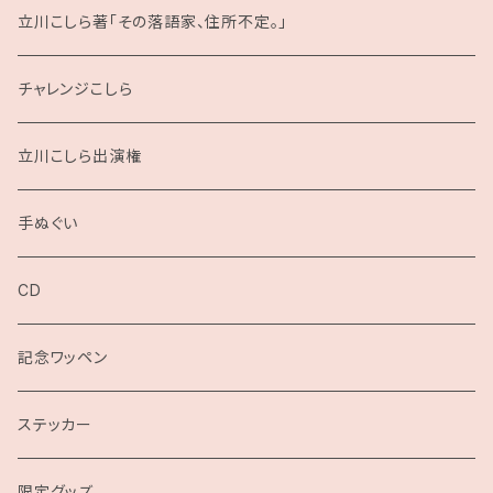
立川こしら著「その落語家、住所不定。」
チャレンジこしら
立川こしら出演権
手ぬぐい
CD
記念ワッペン
ステッカー
限定グッズ