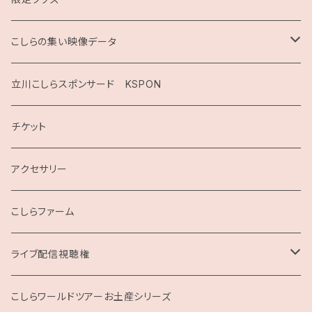
こしらの集い映像データ
2020
立川こしらスポンサード KSPON
2019
チケット
こしらガンベッタ
アクセサリー
こしらファーム
ライブ配信視聴権
こしらの集いweb
こしらワールドツアーお土産シリーズ