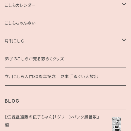
2L版
こしらカレンダー
2025
こしらちゃんぬい
月刊こしら
月刊こしら用ファイル
弟子のこしらが売る志らくグッズ
月刊こしらバックナンバーセット（紙版）
立川こしら入門30周年記念 見本手ぬぐい大放出
BLOG
【伝統組通販の伝子ちゃん】「グリーンバック風呂敷」
編