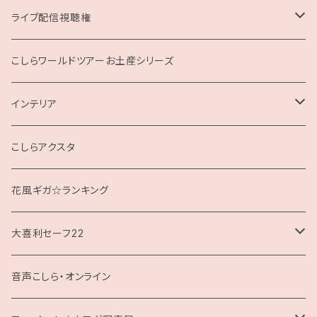
ライブ配信視聴権
こしらの集いweb
こしらワールドツアーお土産シリーズ
インテリア
クッション
こしらアクスタ
花風ギガ☆ランキング
大喜利セーフ22
お題回答Tシャツ
音声こしら・オンライン