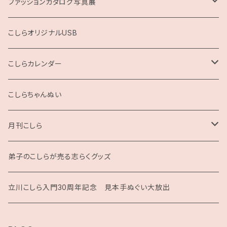
ファッションカタログ写真展
展示用A4サイズ
こしらオリジナルUSB
2L版
こしらカレンダー
2025
こしらちゃんぬい
月刊こしら
月刊こしら用ファイル
弟子のこしらが売る志らくグッズ
月刊こしらバックナンバーセット（紙版）
立川こしら入門30周年記念 見本手ぬぐい大放出