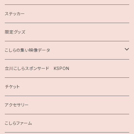
ステッカー
限定グッズ
こしらの集い映像データ
2020
立川こしらスポンサード KSPON
2019
チケット
こしらガンベッタ
アクセサリー
こしらファーム