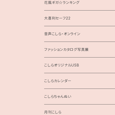
花風ギガ☆ランキング
大喜利セーフ22
お題回答Tシャツ
音声こしら・オンライン
ファッションカタログ写真展
展示用A4サイズ
こしらオリジナルUSB
2L版
こしらカレンダー
2025
こしらちゃんぬい
月刊こしら