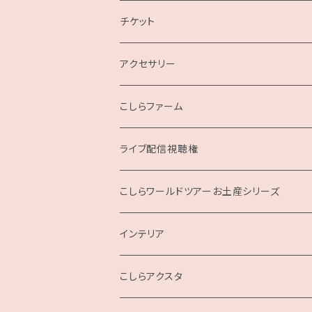
2019
チケット
こしらガンベッタ
アクセサリー
こしらファーム
ライブ配信視聴権
こしらの集いweb
こしらワールドツアーお土産シリーズ
インテリア
クッション
こしらアクスタ