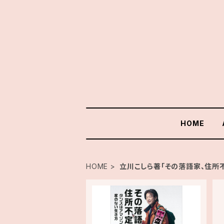
HOME
HOME
立川こしら著「その落語家、住所不