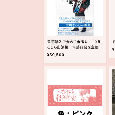
書籍購入で会の主催者に！ 立川
こしら出演権 ※落語会を主催未
¥
経験の個人、団体向け
¥59,500