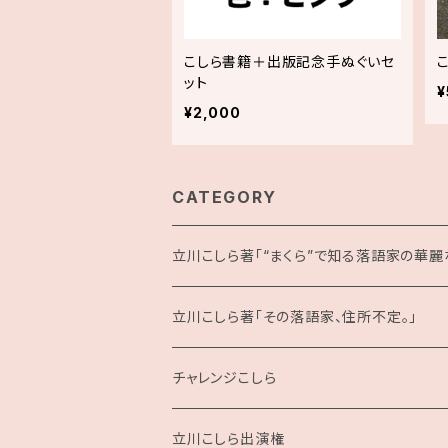
こしら書籍＋出版記念手ぬぐいセ
ット
¥
¥2,000
CATEGORY
立川こしら著「“まくら”で知る落語家の華麗な
立川こしら著「その落語家、住所不定。」
チャレンジこしら
立川こしら出演権