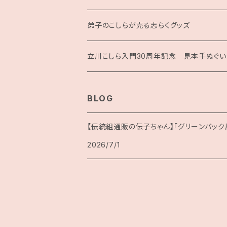
月刊こしら用ファイル
弟子のこしらが売る志らくグッズ
月刊こしらバックナンバーセット（紙版）
立川こしら入門30周年記念 見本手ぬぐ
BLOG
【伝統組通販の伝子ちゃん】「グリーンバック
2026/7/1