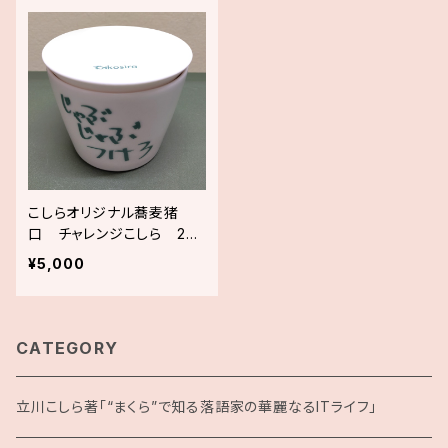
こしらオリジナル蕎麦猪
口 チャレンジこしら 202
1年9月分作品、こしらサイン
¥5,000
入り手ぬぐいセット
CATEGORY
立川こしら著「“まくら”で知る落語家の華麗なるITライフ」