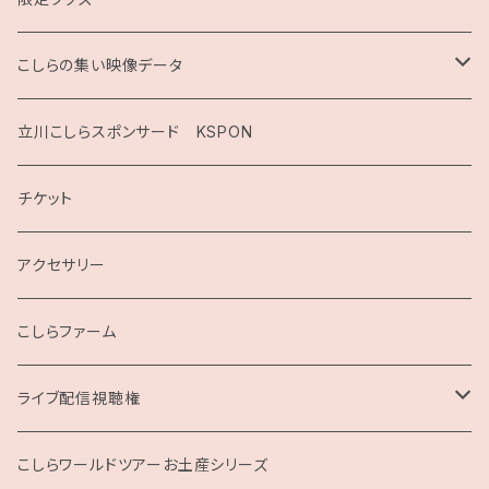
こしらの集い映像データ
2020
立川こしらスポンサード KSPON
2019
チケット
こしらガンベッタ
アクセサリー
こしらファーム
ライブ配信視聴権
こしらの集いweb
こしらワールドツアーお土産シリーズ