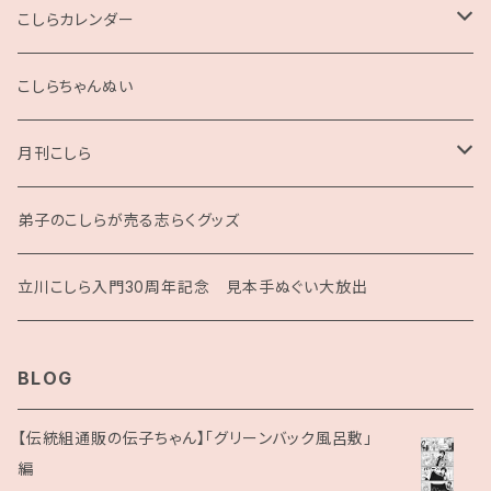
2L版
こしらカレンダー
2025
こしらちゃんぬい
月刊こしら
月刊こしら用ファイル
弟子のこしらが売る志らくグッズ
月刊こしらバックナンバーセット（紙版）
立川こしら入門30周年記念 見本手ぬぐい大放出
BLOG
【伝統組通販の伝子ちゃん】「グリーンバック風呂敷」
編