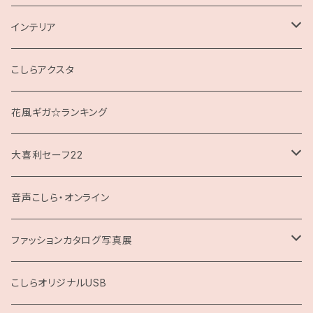
インテリア
クッション
こしらアクスタ
花風ギガ☆ランキング
大喜利セーフ22
お題回答Tシャツ
音声こしら・オンライン
ファッションカタログ写真展
展示用A4サイズ
こしらオリジナルUSB