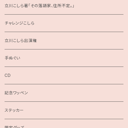
立川こしら著「その落語家、住所不定。」
チャレンジこしら
立川こしら出演権
手ぬぐい
CD
記念ワッペン
ステッカー
限定グッズ