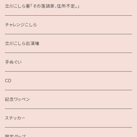
立川こしら著「その落語家、住所不定。」
チャレンジこしら
立川こしら出演権
手ぬぐい
CD
記念ワッペン
ステッカー
限定グッズ