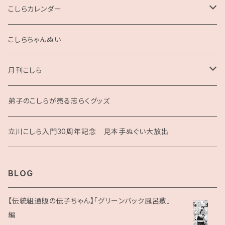
2L版
こしらカレンダー
2025
こしらちゃんぬい
月刊こしら
月刊こしら用ファイル
弟子のこしらが売る志らくグッズ
月刊こしらバックナンバーセット（紙版）
立川こしら入門30周年記念 見本手ぬぐい大放出
BLOG
【伝統組通販の伝子ちゃん】「グリーンバック風呂敷」
編