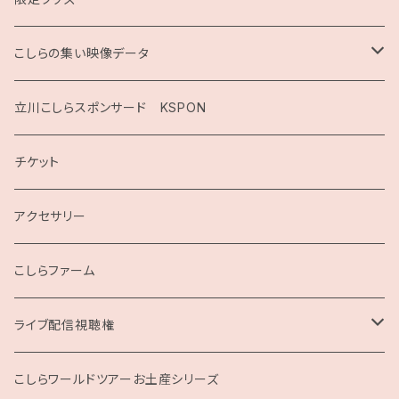
こしらの集い映像データ
2020
立川こしらスポンサード KSPON
2019
チケット
こしらガンベッタ
アクセサリー
こしらファーム
ライブ配信視聴権
こしらの集いweb
こしらワールドツアーお土産シリーズ