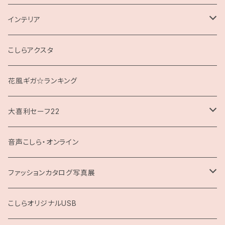
インテリア
クッション
こしらアクスタ
花風ギガ☆ランキング
大喜利セーフ22
お題回答Tシャツ
音声こしら・オンライン
ファッションカタログ写真展
展示用A4サイズ
こしらオリジナルUSB