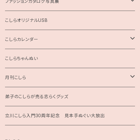
ファッションカタログ写真展
展示用A4サイズ
こしらオリジナルUSB
2L版
こしらカレンダー
2025
こしらちゃんぬい
月刊こしら
月刊こしら用ファイル
弟子のこしらが売る志らくグッズ
月刊こしらバックナンバーセット（紙版）
立川こしら入門30周年記念 見本手ぬぐい大放出