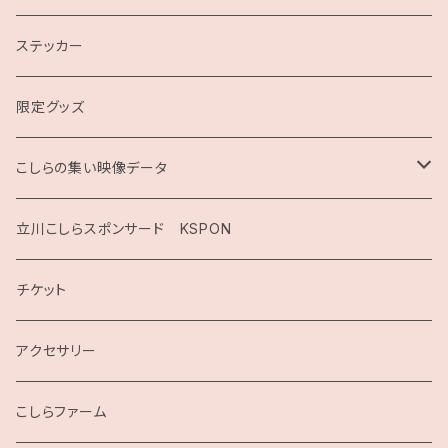
ステッカー
限定グッズ
こしらの集い映像データ
2020
立川こしらスポンサード KSPON
2019
チケット
こしらガンベッタ
アクセサリー
こしらファーム