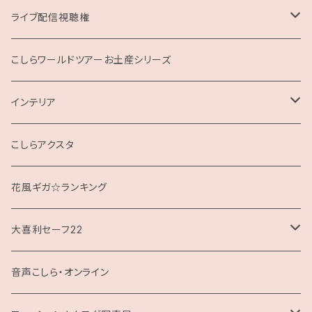
ライブ配信視聴権
こしらの集いweb
こしらワールドツアーお土産シリーズ
インテリア
クッション
こしらアクスタ
花風ギガ☆ランキング
大喜利セーフ22
お題回答Tシャツ
音声こしら・オンライン