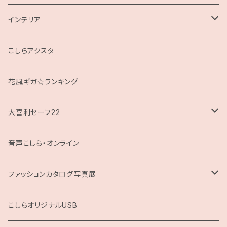
インテリア
クッション
こしらアクスタ
花風ギガ☆ランキング
大喜利セーフ22
お題回答Tシャツ
音声こしら・オンライン
ファッションカタログ写真展
展示用A4サイズ
こしらオリジナルUSB