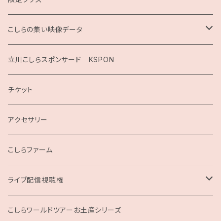
こしらの集い映像データ
2020
立川こしらスポンサード KSPON
2019
チケット
こしらガンベッタ
アクセサリー
こしらファーム
ライブ配信視聴権
こしらの集いweb
こしらワールドツアーお土産シリーズ