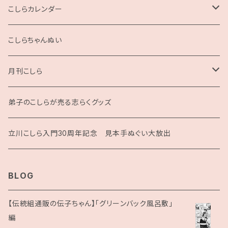
2L版
こしらカレンダー
2025
こしらちゃんぬい
月刊こしら
月刊こしら用ファイル
弟子のこしらが売る志らくグッズ
月刊こしらバックナンバーセット（紙版）
立川こしら入門30周年記念 見本手ぬぐい大放出
BLOG
【伝統組通販の伝子ちゃん】「グリーンバック風呂敷」
編