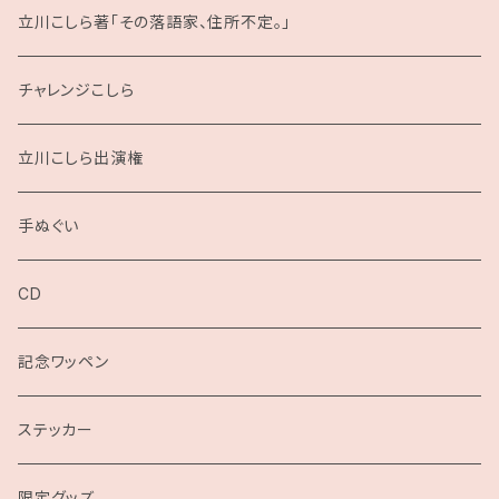
立川こしら著「その落語家、住所不定。」
チャレンジこしら
立川こしら出演権
手ぬぐい
CD
記念ワッペン
ステッカー
限定グッズ