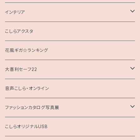
インテリア
クッション
こしらアクスタ
花風ギガ☆ランキング
大喜利セーフ22
お題回答Tシャツ
音声こしら・オンライン
ファッションカタログ写真展
展示用A4サイズ
こしらオリジナルUSB