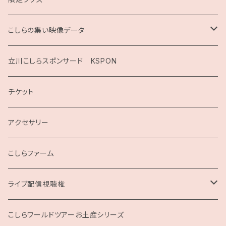
こしらの集い映像データ
2020
立川こしらスポンサード KSPON
2019
チケット
こしらガンベッタ
アクセサリー
こしらファーム
ライブ配信視聴権
こしらの集いweb
こしらワールドツアーお土産シリーズ