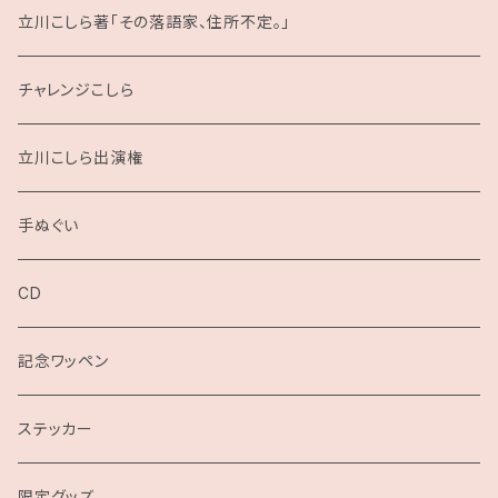
立川こしら著「その落語家、住所不定。」
チャレンジこしら
立川こしら出演権
手ぬぐい
CD
記念ワッペン
ステッカー
限定グッズ