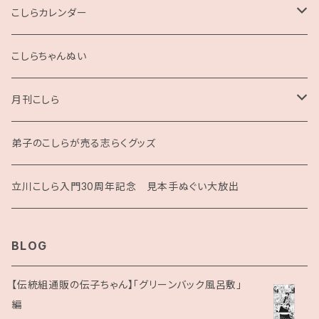
2L版
こしらカレンダー
2025
こしらちゃんぬい
月刊こしら
月刊こしら用ファイル
弟子のこしらが売る志らくグッズ
月刊こしらバックナンバーセット（紙版）
立川こしら入門30周年記念 見本手ぬぐい大放出
BLOG
【伝統組通販の伝子ちゃん】「グリーンバック風呂敷」
編