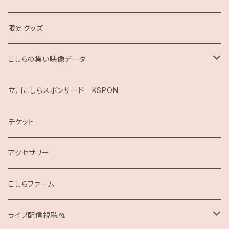
限定グッズ
こしらの集い映像データ
2020
立川こしらスポンサード KSPON
2019
チケット
こしらガンベッタ
アクセサリー
こしらファーム
ライブ配信視聴権