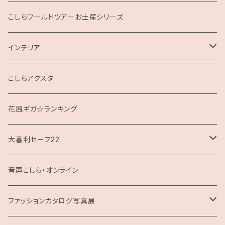
こしらの集いweb
こしらワールドツアーお土産シリーズ
インテリア
クッション
こしらアクスタ
花風ギガ☆ランキング
大喜利セーフ22
お題回答Tシャツ
音声こしら・オンライン
ファッションカタログ写真展