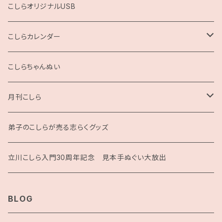
展示用A4サイズ
こしらオリジナルUSB
2L版
こしらカレンダー
2025
こしらちゃんぬい
月刊こしら
月刊こしら用ファイル
弟子のこしらが売る志らくグッズ
月刊こしらバックナンバーセット（紙版）
立川こしら入門30周年記念 見本手ぬぐい大放出
BLOG