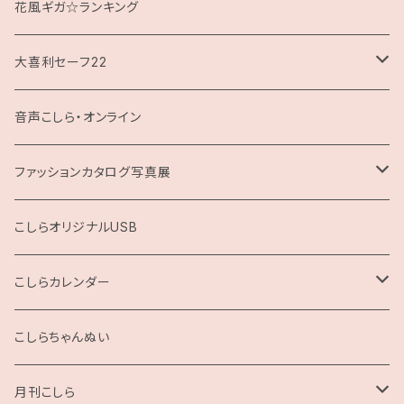
花風ギガ☆ランキング
大喜利セーフ22
お題回答Tシャツ
音声こしら・オンライン
ファッションカタログ写真展
展示用A4サイズ
こしらオリジナルUSB
2L版
こしらカレンダー
2025
こしらちゃんぬい
月刊こしら