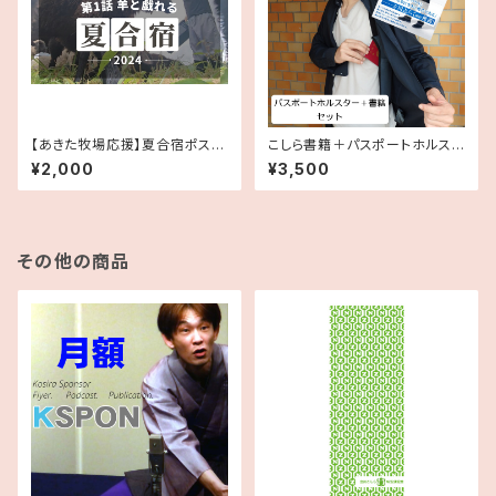
【あきた牧場応援】夏合宿ポスト
こしら書籍＋パスポートホルスタ
カード(6枚セット)
ーセット
¥2,000
¥3,500
その他の商品