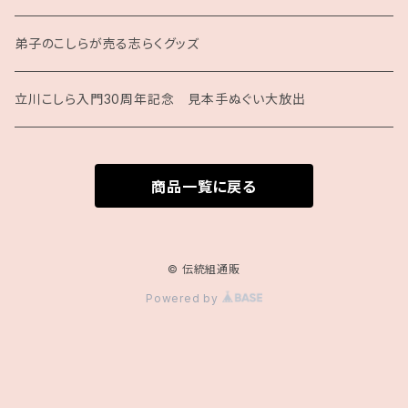
月刊こしら用ファイル
弟子のこしらが売る志らくグッズ
月刊こしらバックナンバーセット（紙版）
立川こしら入門30周年記念 見本手ぬぐい大放出
商品一覧に戻る
© 伝統組通販
Powered by