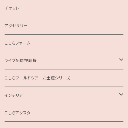
2019
チケット
こしらガンベッタ
アクセサリー
こしらファーム
ライブ配信視聴権
こしらの集いweb
こしらワールドツアーお土産シリーズ
インテリア
クッション
こしらアクスタ