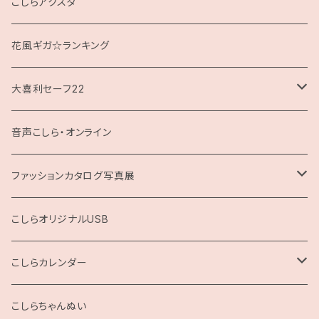
クッション
こしらアクスタ
花風ギガ☆ランキング
大喜利セーフ22
お題回答Tシャツ
音声こしら・オンライン
ファッションカタログ写真展
展示用A4サイズ
こしらオリジナルUSB
2L版
こしらカレンダー
2025
こしらちゃんぬい