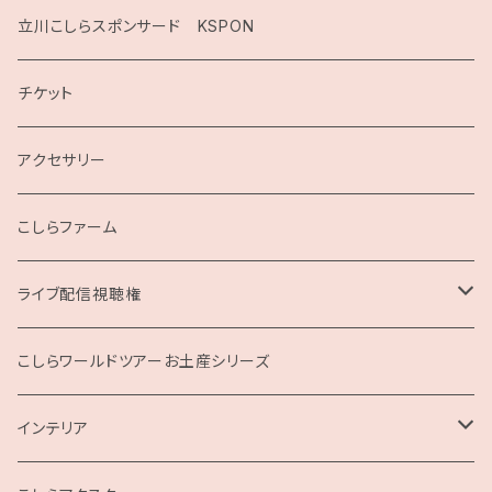
2020
立川こしらスポンサード KSPON
2019
チケット
こしらガンベッタ
アクセサリー
こしらファーム
ライブ配信視聴権
こしらの集いweb
こしらワールドツアーお土産シリーズ
インテリア