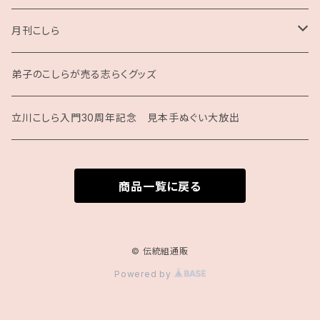
月刊こしら
月刊こしら用ファイル
弟子のこしらが売る志らくグッズ
月刊こしらバックナンバーセット（紙版）
立川こしら入門30周年記念 見本手ぬぐい大放出
商品一覧に戻る
© 伝統組通販
Powered by