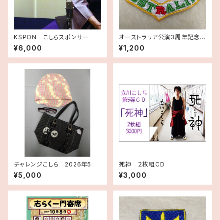
KSPON こしらスポンサー
オーストラリア公演3周年記念ワ
ッペン
¥6,000
¥1,200
チャレンジこしら 2026年5月
死神 ２枚組CD
分作品
¥5,000
¥3,000