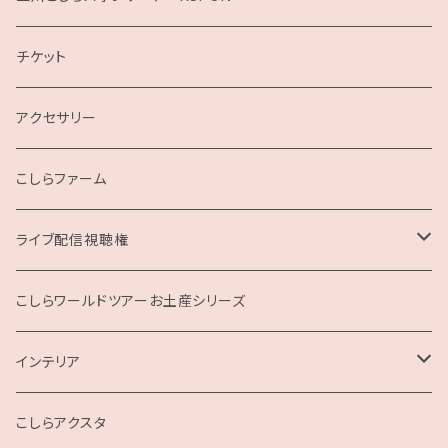
2019
チケット
こしらガンベッタ
アクセサリー
こしらファーム
ライブ配信視聴権
こしらの集いweb
こしらワールドツアーお土産シリーズ
インテリア
クッション
こしらアクスタ