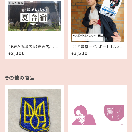
【あきた牧場応援】夏合宿ポスト
こしら書籍＋パスポートホルスタ
カード(6枚セット)
ーセット
¥2,000
¥3,500
その他の商品