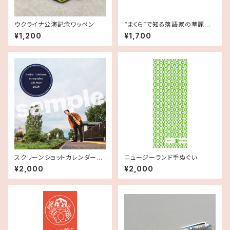
ウクライナ公演記念ワッペン
“まくら”で知る落語家の華麗な
るITライフ 手ぬぐい
¥1,200
¥1,700
スクリーンショットカレンダー20
ニュージーランド手ぬぐい
26
¥2,000
¥2,000