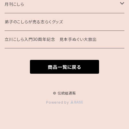
月刊こしら
月刊こしら用ファイル
弟子のこしらが売る志らくグッズ
月刊こしらバックナンバーセット（紙版）
立川こしら入門30周年記念 見本手ぬぐい大放出
商品一覧に戻る
© 伝統組通販
Powered by