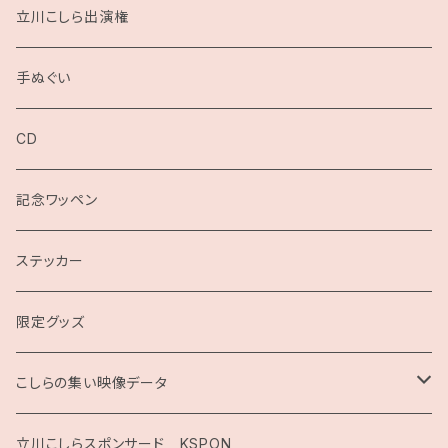
立川こしら出演権
手ぬぐい
CD
記念ワッペン
ステッカー
限定グッズ
こしらの集い映像データ
2020
立川こしらスポンサード KSPON