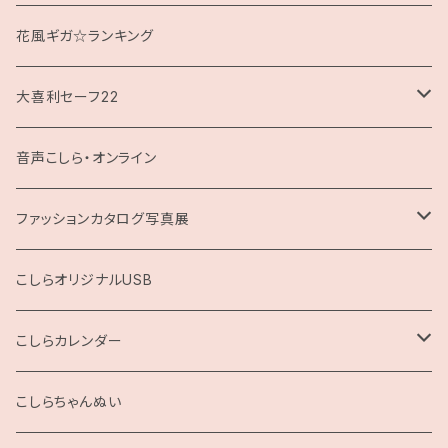
花風ギガ☆ランキング
大喜利セーフ22
お題回答Tシャツ
音声こしら・オンライン
ファッションカタログ写真展
展示用A4サイズ
こしらオリジナルUSB
2L版
こしらカレンダー
2025
こしらちゃんぬい