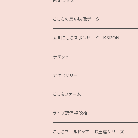
限定グッズ
こしらの集い映像データ
2020
立川こしらスポンサード KSPON
2019
チケット
こしらガンベッタ
アクセサリー
こしらファーム
ライブ配信視聴権
こしらの集いweb
こしらワールドツアーお土産シリーズ