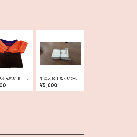
ちゃんぬい用 初
対馬木箱手ぬぐい（日本
備着物
語）
000
¥5,000