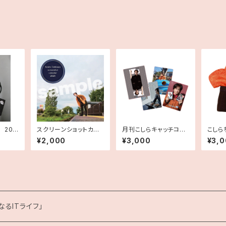
 202
スクリーンショットカレ
月刊こしらキャッチコピ
こしら
ンダー2026
ーカード
期装
¥2,000
¥3,000
¥3,
るITライフ」