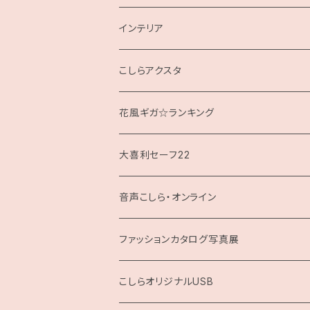
インテリア
クッション
こしらアクスタ
花風ギガ☆ランキング
大喜利セーフ22
お題回答Tシャツ
音声こしら・オンライン
ファッションカタログ写真展
展示用A4サイズ
こしらオリジナルUSB