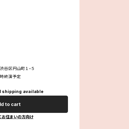
渋谷区円山町１−５
1時終演予定
l shipping available
d to cart
にお住まいの方向け