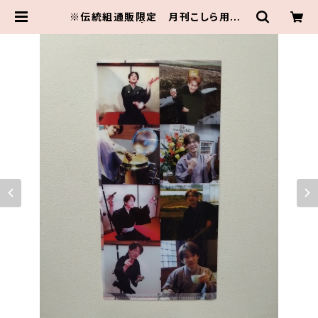
※伝統組通販限定 月刊こしら用ファ
イル | 伝統組通販