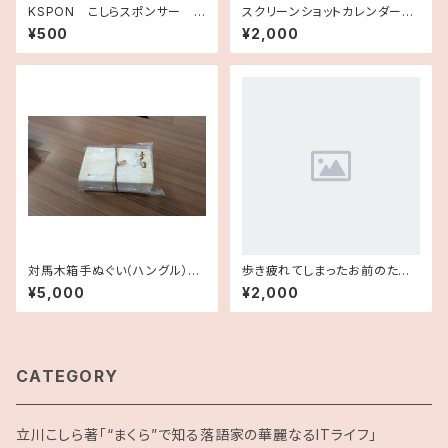
KSPON こしらスポンサー
スクリーンショットカレンダー20
≪月額≫
26
¥500
¥2,000
対馬木箱手ぬぐい（ハングル）に
歩き疲れてしまったお前のため
っぽん丸ミニ物産展記念
の手ぬぐい
¥5,000
¥2,000
CATEGORY
立川こしら著「“まくら”で知る落語家の華麗なるITライフ」