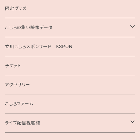
限定グッズ
こしらの集い映像データ
2020
立川こしらスポンサード KSPON
2019
チケット
こしらガンベッタ
アクセサリー
こしらファーム
ライブ配信視聴権