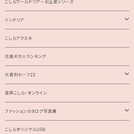
こしらの集いweb
こしらワールドツアーお土産シリーズ
インテリア
クッション
こしらアクスタ
花風ギガ☆ランキング
大喜利セーフ22
お題回答Tシャツ
音声こしら・オンライン
ファッションカタログ写真展
展示用A4サイズ
こしらオリジナルUSB