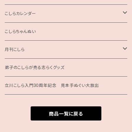
2L版
こしらカレンダー
2025
こしらちゃんぬい
月刊こしら
月刊こしら用ファイル
弟子のこしらが売る志らくグッズ
月刊こしらバックナンバーセット（紙版）
立川こしら入門30周年記念 見本手ぬぐい大放出
商品一覧に戻る