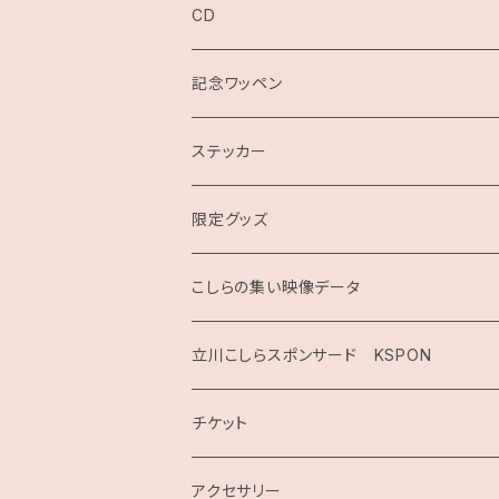
CD
記念ワッペン
ステッカー
限定グッズ
こしらの集い映像データ
2020
立川こしらスポンサード KSPON
2019
チケット
こしらガンベッタ
アクセサリー