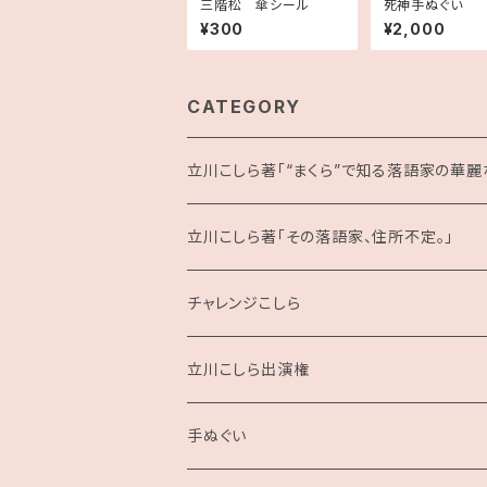
三階松 傘シール
死神手ぬぐい
¥300
¥2,000
CATEGORY
立川こしら著「“まくら”で知る落語家の華麗な
立川こしら著「その落語家、住所不定。」
チャレンジこしら
立川こしら出演権
手ぬぐい