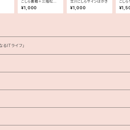
こしら書籍＋三階松ス
立川こしらサインはがき
こしら
テッカーセット
チペン
¥1,000
¥1,000
¥1,5
るITライフ」