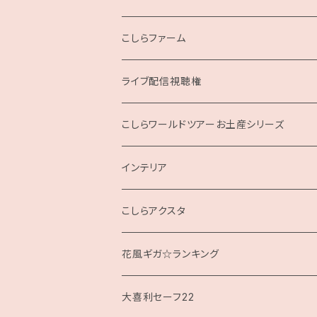
こしらファーム
ライブ配信視聴権
こしらの集いweb
こしらワールドツアーお土産シリーズ
インテリア
クッション
こしらアクスタ
花風ギガ☆ランキング
大喜利セーフ22