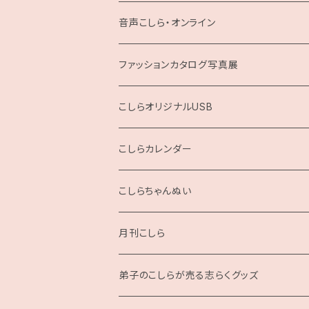
お題回答Tシャツ
音声こしら・オンライン
ファッションカタログ写真展
展示用A4サイズ
こしらオリジナルUSB
2L版
こしらカレンダー
2025
こしらちゃんぬい
月刊こしら
月刊こしら用ファイル
弟子のこしらが売る志らくグッズ