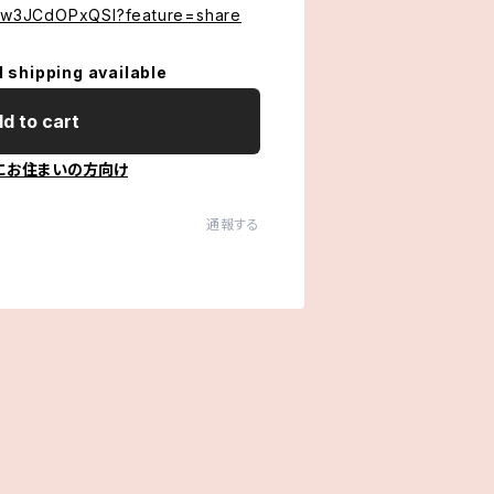
ve/w3JCdOPxQSI?feature=share
l shipping available
d to cart
にお住まいの方向け
通報する