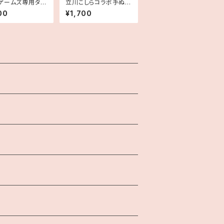
ゲームズ専用タッ
立川こしらコラボ手ぬぐ
い×山田松月堂
00
¥1,700