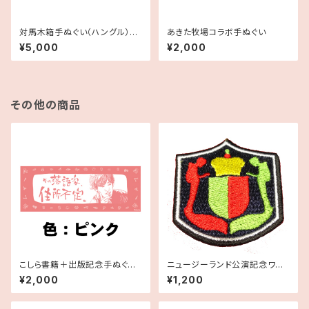
対馬木箱手ぬぐい（ハングル）に
あきた牧場コラボ手ぬぐい
っぽん丸ミニ物産展記念
¥5,000
¥2,000
その他の商品
こしら書籍＋出版記念手ぬぐい
ニュージーランド公演記念ワッ
セット
ペン
¥2,000
¥1,200