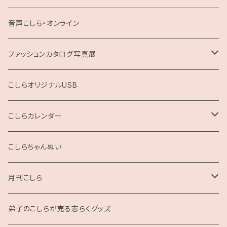
お題回答Tシャツ
音声こしら・オンライン
ファッションカタログ写真展
展示用A4サイズ
こしらオリジナルUSB
2L版
こしらカレンダー
2025
こしらちゃんぬい
月刊こしら
月刊こしら用ファイル
弟子のこしらが売る志らくグッズ