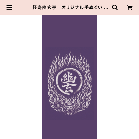
怪奇幽玄亭 オリジナル手ぬぐい |
伝統組通販