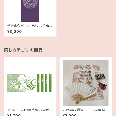
怪奇幽玄亭 オリジナル手ぬぐ
い
¥3,000
同じカテゴリの商品
立川こしらコラボ手ぬぐい×オー
2026年7月分 こしらの集いツ
ガニックサロンBOO-FOO－W
アー 記念手ぬぐいセット
¥1,700
¥7,000