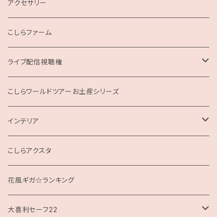
こしらガンベッタ
アクセサリー
こしらファーム
ライブ配信視聴権
こしらの集いweb
こしらワールドツアーお土産シリーズ
インテリア
クッション
こしらアクスタ
花風ギガ☆ランキング
大喜利セーフ22