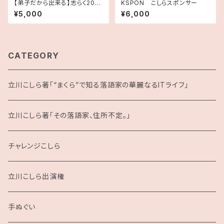
【弟子だから出来る】志らく2025
KSPON こしらスポンサー
年手拭い2本セット【思い出の
¥5,000
¥6,000
品】
CATEGORY
立川こしら著「“まくら”で知る落語家の華麗なるITライフ」
立川こしら著「その落語家、住所不定。」
チャレンジこしら
立川こしら出演権
手ぬぐい