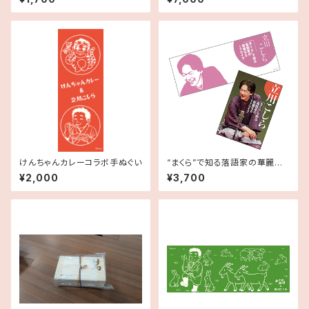
OO
けんちゃんカレーコラボ手ぬぐい
“まくら”で知る落語家の華麗な
るITライフ 書籍＋手ぬぐいセ
¥2,000
¥3,700
ット