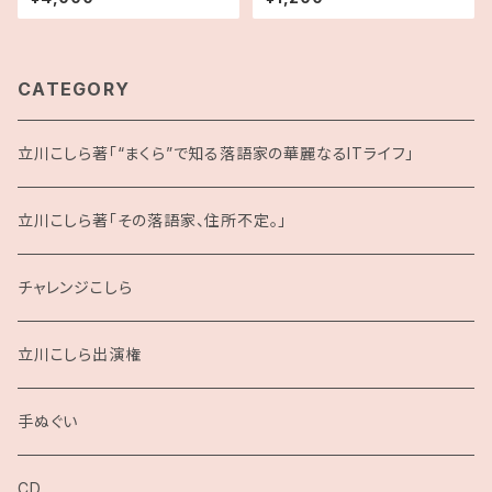
い出の品】
CATEGORY
立川こしら著「“まくら”で知る落語家の華麗なるITライフ」
立川こしら著「その落語家、住所不定。」
チャレンジこしら
立川こしら出演権
手ぬぐい
CD