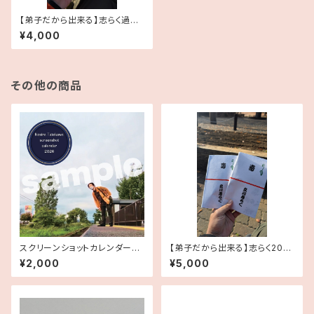
【弟子だから出来る】志らく過去
手拭い（ランダム）2本セット【思
¥4,000
い出の品】
その他の商品
スクリーンショットカレンダー20
【弟子だから出来る】志らく2025
26
年手拭い2本セット【思い出の
¥2,000
¥5,000
品】