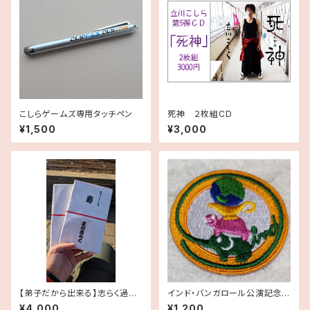
こしらゲームズ専用タッチペン
死神 ２枚組CD
¥1,500
¥3,000
【弟子だから出来る】志らく過去
インド・バンガロール公演記念ワ
手拭い（ランダム）2本セット【思
ッペン
¥4,000
¥1,200