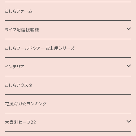
こしらファーム
ライブ配信視聴権
こしらの集いweb
こしらワールドツアーお土産シリーズ
インテリア
クッション
こしらアクスタ
花風ギガ☆ランキング
大喜利セーフ22