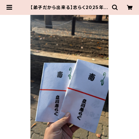
【弟子だから出来る】志らく2025年手
拭い2本セット【思い出の品】 | 伝統組
通販