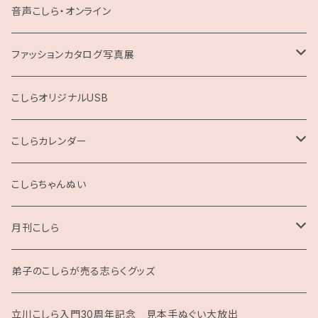
お題回答Tシャツ
音声こしら・オンライン
ファッションカタログ写真展
展示用A4サイズ
こしらオリジナルUSB
2L版
こしらカレンダー
2025
こしらちゃんぬい
月刊こしら
月刊こしら用ファイル
弟子のこしらが売る志らくグッズ
月刊こしらバックナンバーセット（紙版）
立川こしら入門30周年記念 見本手ぬぐい大放出