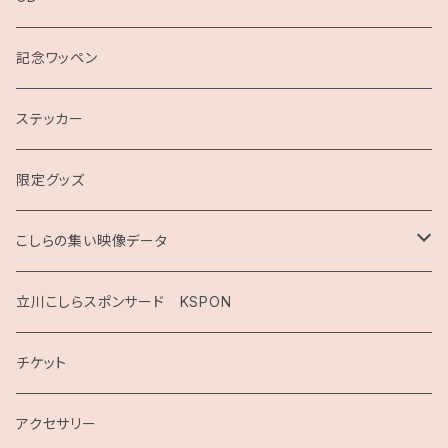
記念ワッペン
ステッカー
限定グッズ
こしらの集い映像データ
2020
立川こしらスポンサード KSPON
2019
チケット
こしらガンベッタ
アクセサリー