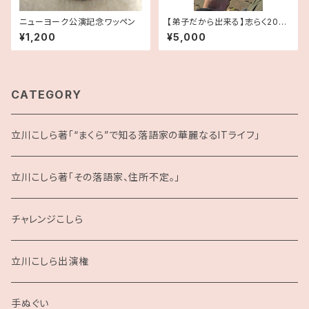
ニューヨーク公演記念ワッペン
【弟子だから出来る】志らく2025
年手拭い2本セット【思い出の
¥1,200
¥5,000
品】
CATEGORY
立川こしら著「“まくら”で知る落語家の華麗なるITライフ」
立川こしら著「その落語家、住所不定。」
チャレンジこしら
立川こしら出演権
手ぬぐい