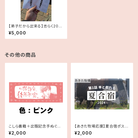
【弟子だから出来る】志らく2025
年手拭い2本セット【思い出の
¥5,000
品】
その他の商品
こしら書籍＋出版記念手ぬぐい
【あきた牧場応援】夏合宿ポスト
セット
カード(6枚セット)
¥2,000
¥2,000