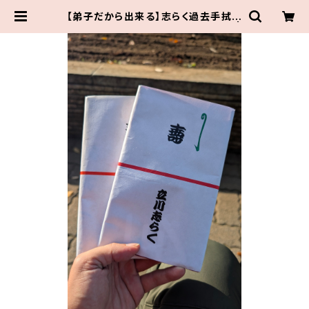
【弟子だから出来る】志らく過去手拭い
（ランダム）2本セット【思い出の品】 |
伝統組通販