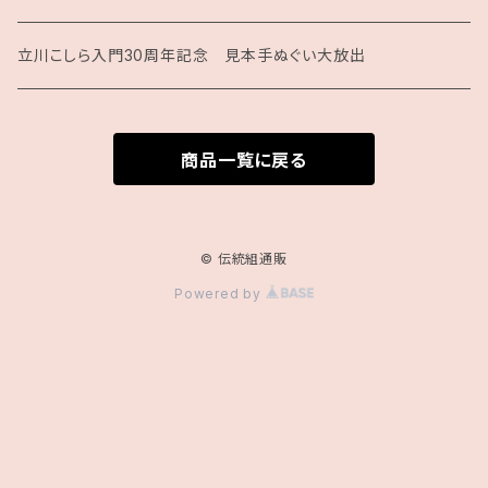
月刊こしらバックナンバーセット（紙版）
立川こしら入門30周年記念 見本手ぬぐい大放出
商品一覧に戻る
© 伝統組通販
Powered by