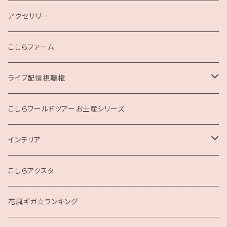
こしらガンベッタ
アクセサリー
こしらファーム
ライブ配信視聴権
こしらの集いweb
こしらワールドツアーお土産シリーズ
インテリア
クッション
こしらアクスタ
花風ギガ☆ランキング