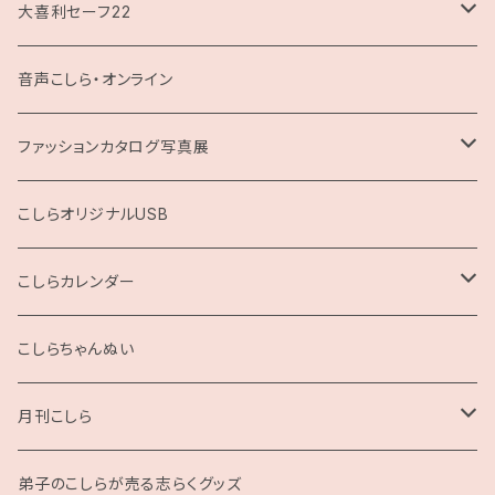
大喜利セーフ22
お題回答Tシャツ
音声こしら・オンライン
ファッションカタログ写真展
展示用A4サイズ
こしらオリジナルUSB
2L版
こしらカレンダー
2025
こしらちゃんぬい
月刊こしら
月刊こしら用ファイル
弟子のこしらが売る志らくグッズ