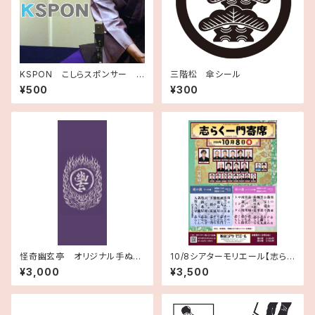
KSPON こしらスポンサー
三階松 傘シール
≪月額≫
¥500
¥300
怪奇幽玄亭 オリジナル手ぬぐ
10/8シアターモリエール【志らく
い
一門寄席】昼の部のみ
¥3,000
¥3,500