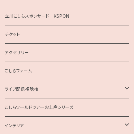
2020
立川こしらスポンサード KSPON
2019
チケット
こしらガンベッタ
アクセサリー
こしらファーム
ライブ配信視聴権
こしらの集いweb
こしらワールドツアーお土産シリーズ
インテリア