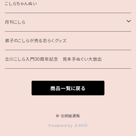
2025
こしらちゃんぬい
月刊こしら
月刊こしら用ファイル
弟子のこしらが売る志らくグッズ
月刊こしらバックナンバーセット（紙版）
立川こしら入門30周年記念 見本手ぬぐい大放出
商品一覧に戻る
© 伝統組通販
Powered by