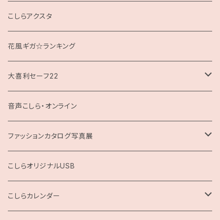
クッション
こしらアクスタ
花風ギガ☆ランキング
大喜利セーフ22
お題回答Tシャツ
音声こしら・オンライン
ファッションカタログ写真展
展示用A4サイズ
こしらオリジナルUSB
2L版
こしらカレンダー