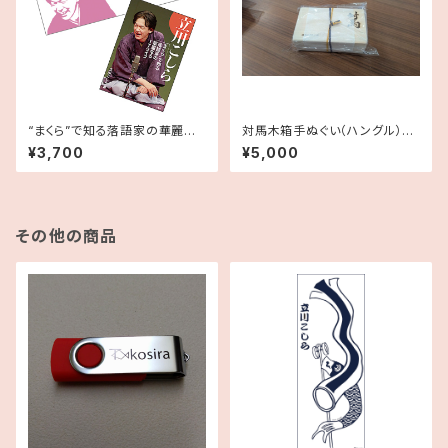
“まくら”で知る落語家の華麗な
対馬木箱手ぬぐい（ハングル）に
るITライフ 書籍＋手ぬぐいセ
っぽん丸ミニ物産展記念
¥3,700
¥5,000
ット
その他の商品