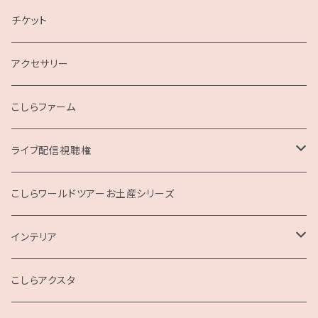
2019
チケット
こしらガンベッタ
アクセサリー
こしらファーム
ライブ配信視聴権
こしらの集いweb
こしらワールドツアーお土産シリーズ
インテリア
クッション
こしらアクスタ