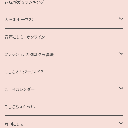
花風ギガ☆ランキング
大喜利セーフ22
お題回答Tシャツ
音声こしら・オンライン
ファッションカタログ写真展
展示用A4サイズ
こしらオリジナルUSB
2L版
こしらカレンダー
2025
こしらちゃんぬい
月刊こしら