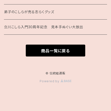
月刊こしら用ファイル
弟子のこしらが売る志らくグッズ
月刊こしらバックナンバーセット（紙版）
立川こしら入門30周年記念 見本手ぬぐい大放出
商品一覧に戻る
© 伝統組通販
Powered by