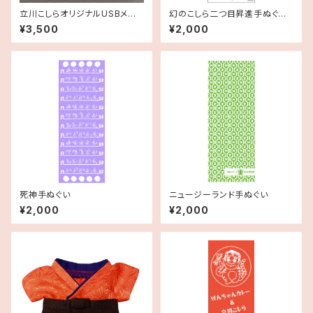
立川こしらオリジナルUSBメモリ
幻のこしら二つ目昇進手ぬぐ
（3.74gb）こしらの集いノーカッ
い 紺
¥3,500
¥2,000
ト映像データ入り
死神手ぬぐい
ニュージーランド手ぬぐい
¥2,000
¥2,000