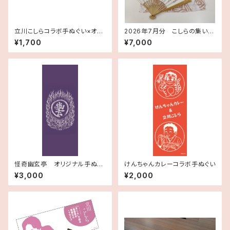
立川こしらコラボ手ぬぐい×オー
2026年7月分 こしらの集いツ
ガニックサロンBOO-FOO－W
アー 記念手ぬぐいセット
¥1,700
¥7,000
OO
怪奇幽玄亭 オリジナル手ぬぐ
けんちゃんカレーコラボ手ぬぐい
い
¥3,000
¥2,000