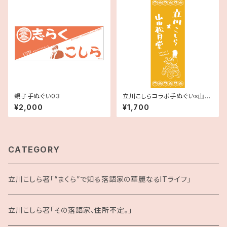
親子手ぬぐい03
立川こしらコラボ手ぬぐい×山田
松月堂
¥2,000
¥1,700
CATEGORY
立川こしら著「“まくら”で知る落語家の華麗なるITライフ」
立川こしら著「その落語家、住所不定。」