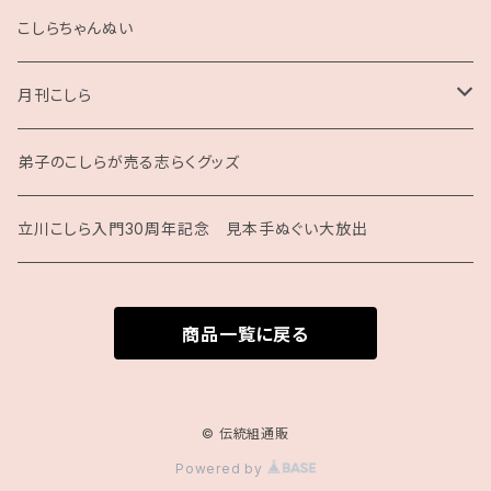
2025
こしらちゃんぬい
月刊こしら
月刊こしら用ファイル
弟子のこしらが売る志らくグッズ
月刊こしらバックナンバーセット（紙版）
立川こしら入門30周年記念 見本手ぬぐい大放出
商品一覧に戻る
© 伝統組通販
Powered by