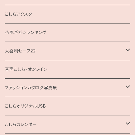
クッション
こしらアクスタ
花風ギガ☆ランキング
大喜利セーフ22
お題回答Tシャツ
音声こしら・オンライン
ファッションカタログ写真展
展示用A4サイズ
こしらオリジナルUSB
2L版
こしらカレンダー