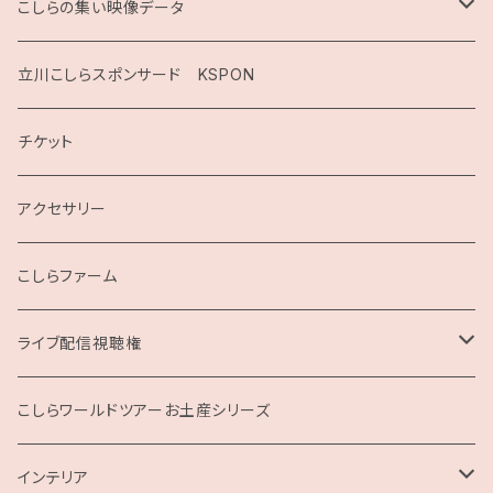
こしらの集い映像データ
2020
立川こしらスポンサード KSPON
2019
チケット
こしらガンベッタ
アクセサリー
こしらファーム
ライブ配信視聴権
こしらの集いweb
こしらワールドツアーお土産シリーズ
インテリア