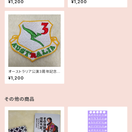
¥1,200
¥1,200
オーストラリア公演3周年記念ワ
ッペン
¥1,200
その他の商品