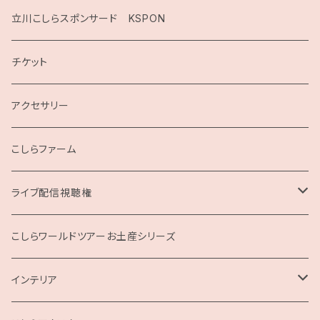
2020
立川こしらスポンサード KSPON
2019
チケット
こしらガンベッタ
アクセサリー
こしらファーム
ライブ配信視聴権
こしらの集いweb
こしらワールドツアーお土産シリーズ
インテリア