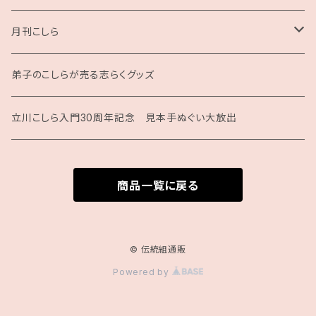
月刊こしら
月刊こしら用ファイル
弟子のこしらが売る志らくグッズ
月刊こしらバックナンバーセット（紙版）
立川こしら入門30周年記念 見本手ぬぐい大放出
商品一覧に戻る
© 伝統組通販
Powered by