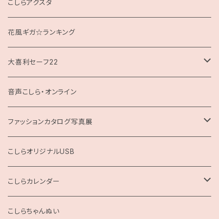
クッション
こしらアクスタ
花風ギガ☆ランキング
大喜利セーフ22
お題回答Tシャツ
音声こしら・オンライン
ファッションカタログ写真展
展示用A4サイズ
こしらオリジナルUSB
2L版
こしらカレンダー
2025
こしらちゃんぬい