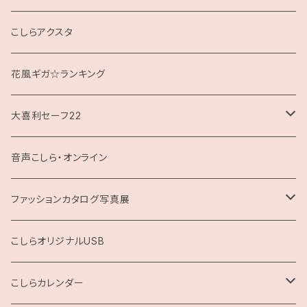
クッション
こしらアクスタ
花風ギガ☆ランキング
大喜利セーフ22
お題回答Tシャツ
音声こしら・オンライン
ファッションカタログ写真展
展示用A4サイズ
こしらオリジナルUSB
2L版
こしらカレンダー