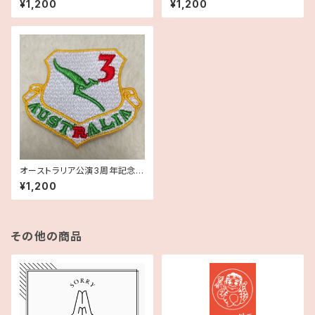
¥1,200
¥1,200
オーストラリア公演3周年記念ワ
ッペン
¥1,200
その他の商品