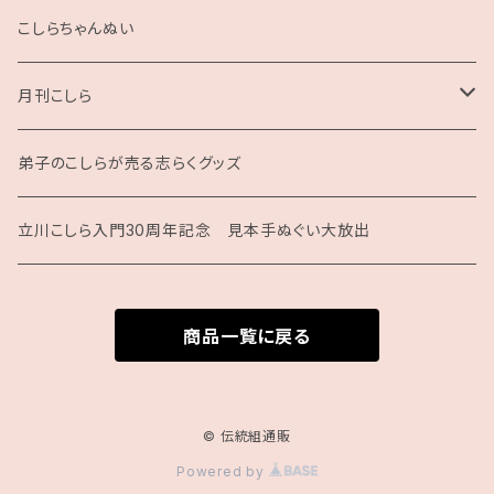
2025
こしらちゃんぬい
月刊こしら
月刊こしら用ファイル
弟子のこしらが売る志らくグッズ
月刊こしらバックナンバーセット（紙版）
立川こしら入門30周年記念 見本手ぬぐい大放出
商品一覧に戻る
© 伝統組通販
Powered by