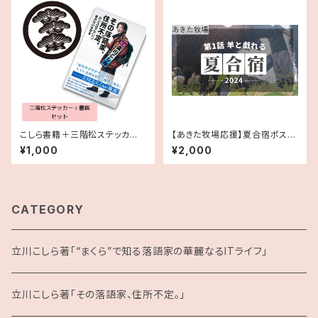
こしら書籍＋三階松ステッカー
【あきた牧場応援】夏合宿ポスト
セット
カード(6枚セット)
¥1,000
¥2,000
CATEGORY
立川こしら著「“まくら”で知る落語家の華麗なるITライフ」
立川こしら著「その落語家、住所不定。」