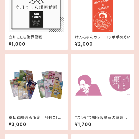
立川こしら謝罪動画
けんちゃんカレーコラボ手ぬぐい
¥1,000
¥2,000
※伝統組通販限定 月刊こしら
“まくら”で知る落語家の華麗な
バックナンバーセット
るITライフ 手ぬぐい
¥3,000
¥1,700