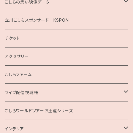
こしらの集い映像データ
2020
立川こしらスポンサード KSPON
2019
チケット
こしらガンベッタ
アクセサリー
こしらファーム
ライブ配信視聴権
こしらの集いweb
こしらワールドツアーお土産シリーズ
インテリア