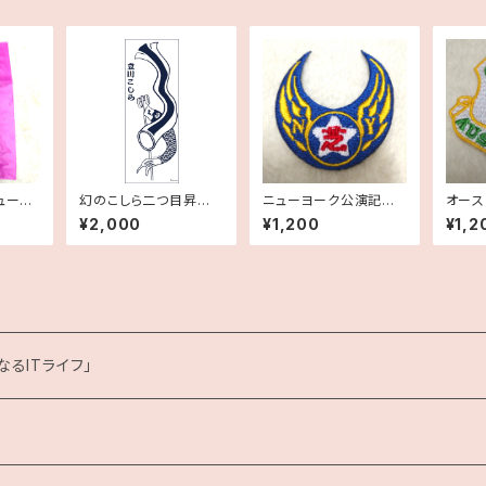
ューヨ
幻のこしら二つ目昇進
ニューヨーク公演記念
オース
コバッ
手ぬぐい 紺
ワッペン
年記念
¥2,000
¥1,200
¥1,2
るITライフ」