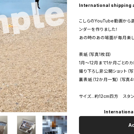
International shipping 
こしらのYouTube動画か
ンダーを作りました！
あの時のあの場面が毎月楽し
表紙（写真1枚目）
1月～12月まで1か月ごとの
撮り下ろし非公開ショット（写
裏表紙（12か月一覧）（写真4
サイズ…約12cm四方 スタ
Internationa
Ad