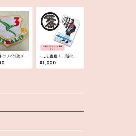
トラリア公演3周
こしら書籍＋三階松ス
ワッペン
テッカーセット
00
¥1,000