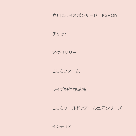
2020
立川こしらスポンサード KSPON
2019
チケット
こしらガンベッタ
アクセサリー
こしらファーム
ライブ配信視聴権
こしらの集いweb
こしらワールドツアーお土産シリーズ
インテリア