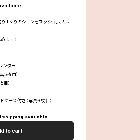
available
ら選りすぐりのシーンをスクショし、カレ
めます！
カレンダー
真5枚目）
枚目）
ンドケース付き（写真6枚目）
l shipping available
d to cart