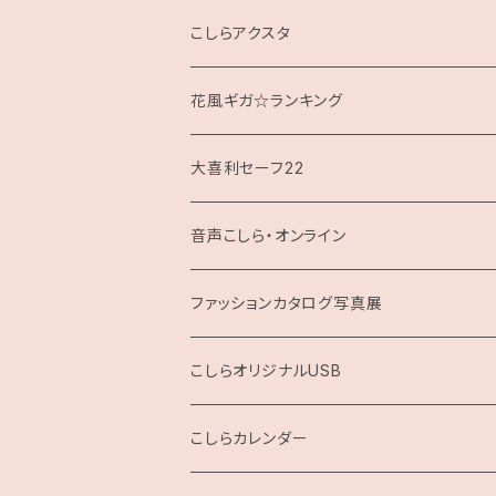
クッション
こしらアクスタ
花風ギガ☆ランキング
大喜利セーフ22
お題回答Tシャツ
音声こしら・オンライン
ファッションカタログ写真展
展示用A4サイズ
こしらオリジナルUSB
2L版
こしらカレンダー