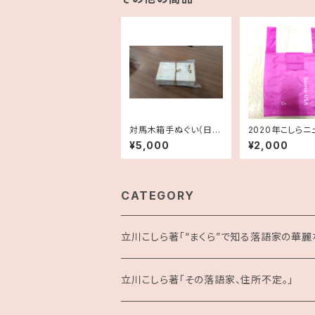
対馬木箱手ぬぐい（日本
2020年こしらニ
語）
ーク公演記念エ
¥5,000
¥2,000
グ
CATEGORY
立川こしら著「“まくら”で知る落語家の華麗な
立川こしら著「その落語家、住所不定。」